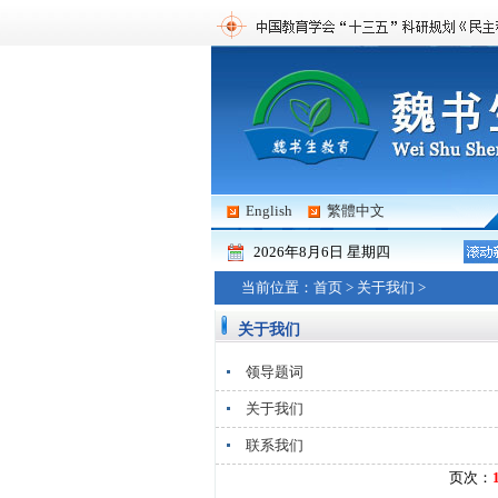
English
繁體中文
2026年8月6日 星期四
2017/2/10
魏书生讲座视频合辑
《民
当前位置：
首页
>
关于我们
>
关于我们
领导题词
关于我们
联系我们
页次：