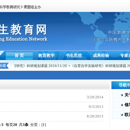
首 页
教育教学
书生思想
成果经验
专家
2016/11/20
20
主科学教育研究》科研规划课题
《自育自学实验研究》科研规划课题
导航
关
3/20/2014
领
9/3/2013
联
8/28/2013
1
/1
每页
20
共
3条
分页：[
1
]